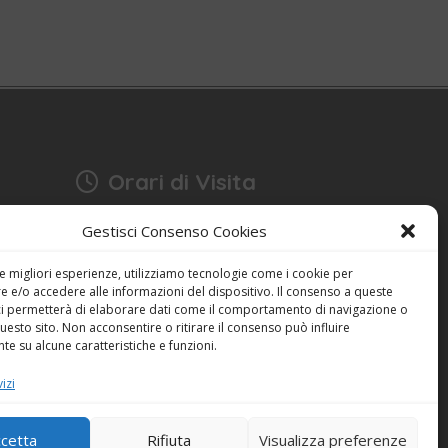
Orari di Visita
17:15 - 18:30
Gestisci Consenso Cookies
Anche domenica
bonia
Festività escluse
le migliori esperienze, utilizziamo tecnologie come i cookie per
 e/o accedere alle informazioni del dispositivo. Il consenso a queste
ci permetterà di elaborare dati come il comportamento di navigazione o
Dichiarazione sulla Privacy (UE)
questo sito. Non acconsentire o ritirare il consenso può influire
Cookie Policy (UE)
e su alcune caratteristiche e funzioni.
izi
Powered by
ENKEY
cetta
Rifiuta
Visualizza preferenze