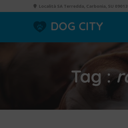
Località SA Terredda, Carbonia, SU 09013
DOG CITY
Tag :
r