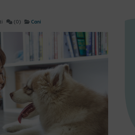
ti
(0)
Cani