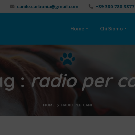
canile.carbonia@gmail.com
+39 380 788 3877
Home
Chi Siamo
ag :
radio per c
HOME
RADIO PER CANI