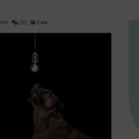
atti
(0)
Cani