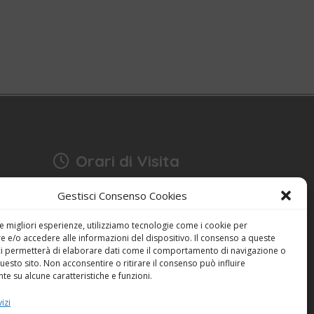
Orari di Visita
17:15 - 18:30
Gestisci Consenso Cookies
Anche domenica
bonia
Festività escluse
le migliori esperienze, utilizziamo tecnologie come i cookie per
 e/o accedere alle informazioni del dispositivo. Il consenso a queste
ci permetterà di elaborare dati come il comportamento di navigazione o
Dichiarazione sulla Privacy (UE)
questo sito. Non acconsentire o ritirare il consenso può influire
Cookie Policy (UE)
e su alcune caratteristiche e funzioni.
izi