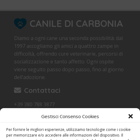
CANILE DI CARBONIA
Diamo a ogni cane una seconda possibilità: dal
1997 accogliamo gli amici a quattro zampe in
difficoltà, offrendo cure veterinarie, percorsi di
socializzazione e tanto affetto. Ogni ospite
viene seguito passo dopo passo, fino al giorno
dell’adozione.
Contattaci
+39 380 788 3877
canile.carbonia@gmail.com
Gestisci Consenso Cookies
Loc. Sa Terredda 09013 Carbonia SU
Per fornire le migliori esperienze, utilizziamo tecnologie come i cookie
Orari di Visita
per memorizzare e/o accedere alle informazioni del dispositivo. Il