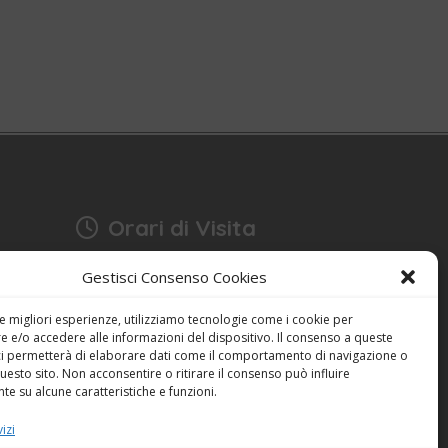
Orari di Visita
17:15 - 18:30
Gestisci Consenso Cookies
Anche domenica
bonia
Festività escluse
le migliori esperienze, utilizziamo tecnologie come i cookie per
 e/o accedere alle informazioni del dispositivo. Il consenso a queste
ci permetterà di elaborare dati come il comportamento di navigazione o
Dichiarazione sulla Privacy (UE)
questo sito. Non acconsentire o ritirare il consenso può influire
Cookie Policy (UE)
e su alcune caratteristiche e funzioni.
izi