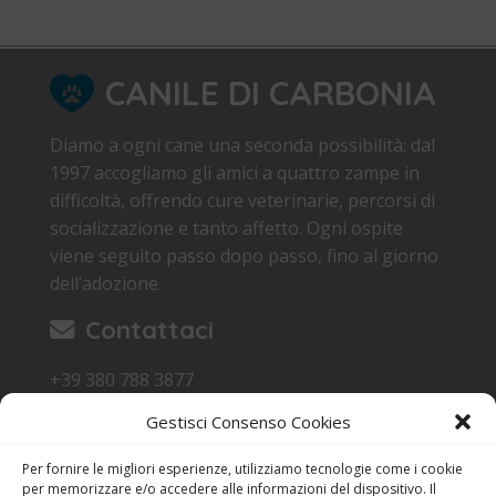
CANILE DI CARBONIA
Diamo a ogni cane una seconda possibilità: dal
1997 accogliamo gli amici a quattro zampe in
difficoltà, offrendo cure veterinarie, percorsi di
socializzazione e tanto affetto. Ogni ospite
viene seguito passo dopo passo, fino al giorno
dell’adozione.
Contattaci
+39 380 788 3877
canile.carbonia@gmail.com
Gestisci Consenso Cookies
Loc. Sa Terredda 09013 Carbonia SU
Per fornire le migliori esperienze, utilizziamo tecnologie come i cookie
Orari di Visita
per memorizzare e/o accedere alle informazioni del dispositivo. Il