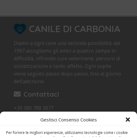
CANILE DI CARBONIA
Diamo a ogni cane una seconda possibilità: dal
1997 accogliamo gli amici a quattro zampe in
difficoltà, offrendo cure veterinarie, percorsi di
socializzazione e tanto affetto. Ogni ospite
viene seguito passo dopo passo, fino al giorno
dell’adozione.
Contattaci
+39 380 788 3877
canile.carbonia@gmail.com
Gestisci Consenso Cookies
Loc. Sa Terredda 09013 Carbonia SU
Per fornire le migliori esperienze, utilizziamo tecnologie come i cookie
Orari di Visita