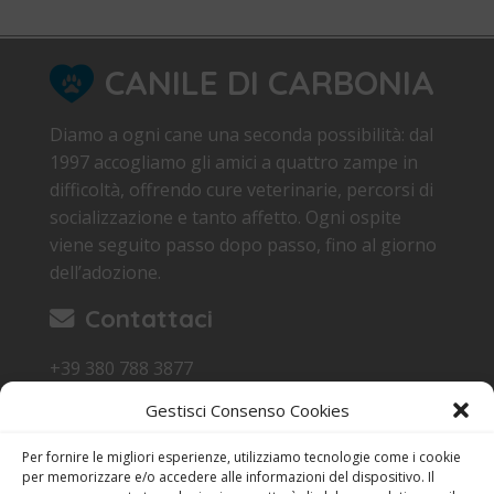
CANILE DI CARBONIA
Diamo a ogni cane una seconda possibilità: dal
1997 accogliamo gli amici a quattro zampe in
difficoltà, offrendo cure veterinarie, percorsi di
socializzazione e tanto affetto. Ogni ospite
viene seguito passo dopo passo, fino al giorno
dell’adozione.
Contattaci
+39 380 788 3877
canile.carbonia@gmail.com
Gestisci Consenso Cookies
Loc. Sa Terredda 09013 Carbonia SU
Per fornire le migliori esperienze, utilizziamo tecnologie come i cookie
Orari di Visita
per memorizzare e/o accedere alle informazioni del dispositivo. Il