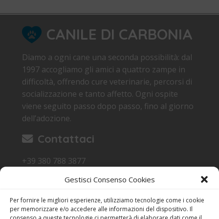
CANILE DI CARBONIA
Diamo a ogni cane una seconda possibilità: dal
1997 accogliamo gli amici a quattro zampe in
difficoltà, offrendo cure veterinarie, percorsi di
socializzazione e tanto affetto. Ogni ospite
viene seguito passo dopo passo, fino al giorno
dell’adozione.
Contattaci
+39 380 788 3877
canile.carbonia@gmail.com
Gestisci Consenso Cookies
Loc. Sa Terredda 09013 Carbonia SU
Per fornire le migliori esperienze, utilizziamo tecnologie come i cookie
Orari di Visita
per memorizzare e/o accedere alle informazioni del dispositivo. Il
consenso a queste tecnologie ci permetterà di elaborare dati come il