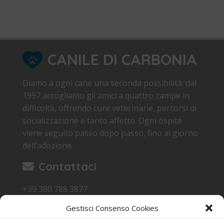
CANILE DI CARBONIA
Diamo a ogni cane una seconda possibilità: dal
1997 accogliamo gli amici a quattro zampe in
difficoltà, offrendo cure veterinarie, percorsi di
socializzazione e tanto affetto. Ogni ospite
viene seguito passo dopo passo, fino al giorno
dell’adozione.
Contattaci
+39 380 788 3877
canile.carbonia@gmail.com
Gestisci Consenso Cookies
Loc. Sa Terredda 09013 Carbonia SU