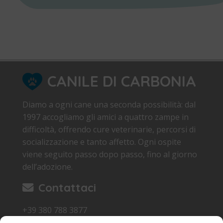
CANILE DI CARBONIA
Diamo a ogni cane una seconda possibilità: dal
1997 accogliamo gli amici a quattro zampe in
difficoltà, offrendo cure veterinarie, percorsi di
socializzazione e tanto affetto. Ogni ospite
viene seguito passo dopo passo, fino al giorno
dell’adozione.
Contattaci
+39 380 788 3877
canile.carbonia@gmail.com