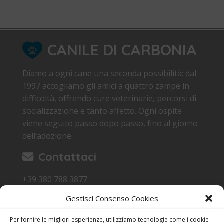
CANILE DI CARBONIA
Diamo a ogni cane una seconda possibilità: dal
1997 accogliamo gli amici a quattro zampe in
difficoltà, offrendo cure veterinarie, percorsi di
socializzazione e tanto affetto. Ogni ospite
viene seguito passo dopo passo, fino al giorno
dell’adozione.
Contattaci
+39 380 788 3877
canile.carbonia@gmail.com
Gestisci Consenso Cookies
Loc. Sa Terredda 09013 Carbonia SU
Per fornire le migliori esperienze, utilizziamo tecnologie come i cookie