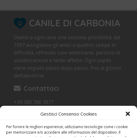
CANILE DI CARBONIA
Diamo a ogni cane una seconda possibilità: dal
1997 accogliamo gli amici a quattro zampe in
difficoltà, offrendo cure veterinarie, percorsi di
socializzazione e tanto affetto. Ogni ospite
viene seguito passo dopo passo, fino al giorno
dell’adozione.
Contattaci
+39 380 788 3877
canile.carbonia@gmail.com
Gestisci Consenso Cookies
Loc. Sa Terredda 09013 Carbonia SU
Per fornire le migliori esperienze, utilizziamo tecnologie come i cookie
Orari di Visita
per memorizzare e/o accedere alle informazioni del dispositivo. Il