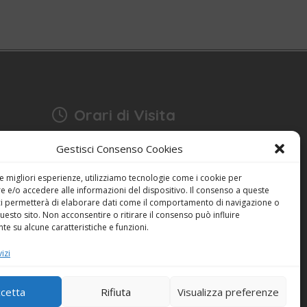
Orari di Visita
17:15 - 18:30
Gestisci Consenso Cookies
Anche domenica
bonia
Festività escluse
le migliori esperienze, utilizziamo tecnologie come i cookie per
 e/o accedere alle informazioni del dispositivo. Il consenso a queste
ci permetterà di elaborare dati come il comportamento di navigazione o
Dichiarazione sulla Privacy (UE)
questo sito. Non acconsentire o ritirare il consenso può influire
Cookie Policy (UE)
e su alcune caratteristiche e funzioni.
izi
Powered by
ENKEY
cetta
Rifiuta
Visualizza preferenze