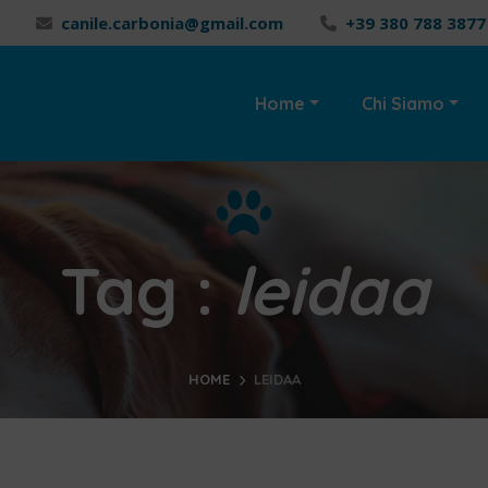
canile.carbonia@gmail.com
+39 380 788 3877
Home
Chi Siamo
Tag :
leidaa
HOME
LEIDAA