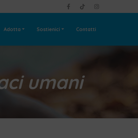
Adotta
Sostienici
Contatti
maci umani