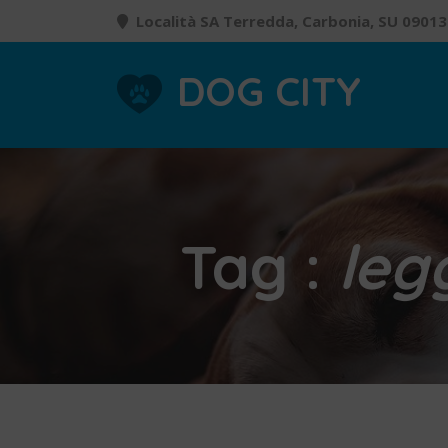
Località SA Terredda, Carbonia, SU 09013
DOG CITY
Tag :
leg