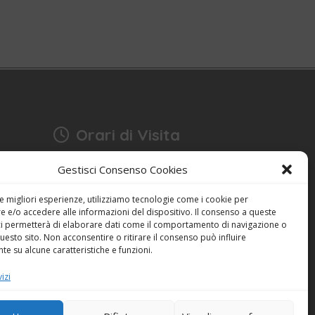
Orari di Visita
17:15 - 18:30
Gestisci Consenso Cookies
Anche domenica
bonia
Festività escluse
le migliori esperienze, utilizziamo tecnologie come i cookie per
 e/o accedere alle informazioni del dispositivo. Il consenso a queste
ci permetterà di elaborare dati come il comportamento di navigazione o
Dichiarazione sulla Privacy (UE)
questo sito. Non acconsentire o ritirare il consenso può influire
Cookie Policy (UE)
e su alcune caratteristiche e funzioni.
izi
Powered by
ENKEY