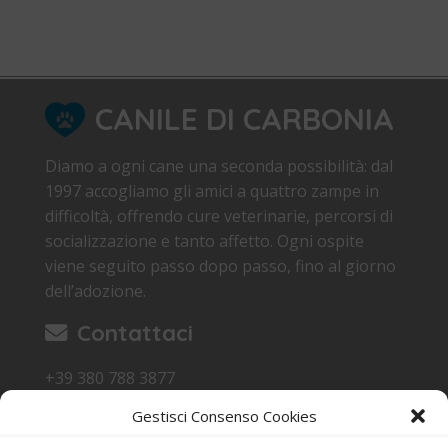
CANILE DI CARBONIA
Diamo a ogni cane una seconda possibilità: dal
1997 accogliamo gli amici a quattro zampe in
difficoltà, offrendo cure veterinarie, percorsi di
socializzazione e tanto affetto. Ogni ospite
viene seguito passo dopo passo, fino al giorno
dell’adozione.
Contattaci
+39 380 788 3877
canile.carbonia@gmail.com
Gestisci Consenso Cookies
Loc. Sa Terredda 09013 Carbonia SU