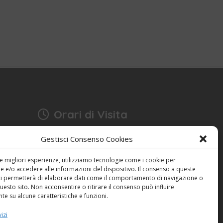
Orari di Visita
17:15 - 18:30
Gestisci Consenso Cookies
Anche domenica
bonia
Festività escluse
le migliori esperienze, utilizziamo tecnologie come i cookie per
 e/o accedere alle informazioni del dispositivo. Il consenso a queste
ci permetterà di elaborare dati come il comportamento di navigazione o
Dichiarazione sulla Privacy (UE)
questo sito. Non acconsentire o ritirare il consenso può influire
Cookie Policy (UE)
e su alcune caratteristiche e funzioni.
izi