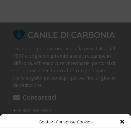
CANILE DI CARBONIA
Diamo a ogni cane una seconda possibilità: dal
1997 accogliamo gli amici a quattro zampe in
difficoltà, offrendo cure veterinarie, percorsi di
socializzazione e tanto affetto. Ogni ospite
viene seguito passo dopo passo, fino al giorno
dell’adozione.
Contattaci
+39 380 788 3877
canile.carbonia@gmail.com
Gestisci Consenso Cookies
Loc. Sa Terredda 09013 Carbonia SU