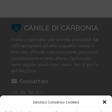
CANILE DI CARBONIA
Diamo a ogni cane una seconda possibilità: dal
1997 accogliamo gli amici a quattro zampe in
difficoltà, offrendo cure veterinarie, percorsi di
socializzazione e tanto affetto. Ogni ospite
viene seguito passo dopo passo, fino al giorno
dell’adozione.
Contattaci
+39 380 788 3877
canile.carbonia@gmail.com
Gestisci Consenso Cookies
Loc. Sa Terredda 09013 Carbonia SU