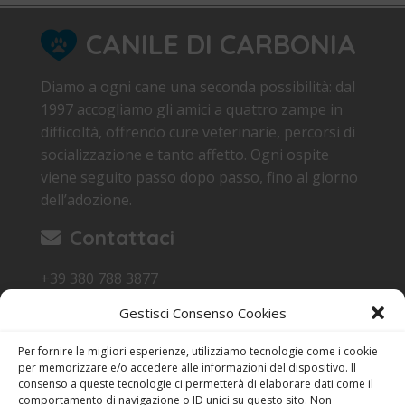
CANILE DI CARBONIA
Diamo a ogni cane una seconda possibilità: dal
1997 accogliamo gli amici a quattro zampe in
difficoltà, offrendo cure veterinarie, percorsi di
socializzazione e tanto affetto. Ogni ospite
viene seguito passo dopo passo, fino al giorno
dell’adozione.
Contattaci
+39 380 788 3877
canile.carbonia@gmail.com
Gestisci Consenso Cookies
Loc. Sa Terredda 09013 Carbonia SU
Per fornire le migliori esperienze, utilizziamo tecnologie come i cookie
Orari di Visita
per memorizzare e/o accedere alle informazioni del dispositivo. Il
consenso a queste tecnologie ci permetterà di elaborare dati come il
17:15 - 18:30
comportamento di navigazione o ID unici su questo sito. Non