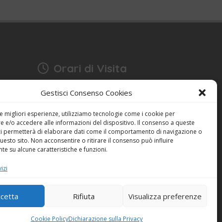
Orari di Visita
17:15 - 18:30
Gestisci Consenso Cookies
Anche domenica
bonia
Festività escluse
le migliori esperienze, utilizziamo tecnologie come i cookie per
 e/o accedere alle informazioni del dispositivo. Il consenso a queste
ci permetterà di elaborare dati come il comportamento di navigazione o
Dichiarazione sulla Privacy (UE)
questo sito. Non acconsentire o ritirare il consenso può influire
Cookie Policy (UE)
e su alcune caratteristiche e funzioni.
izi
Powered by
ENKEY
cetta
Rifiuta
Visualizza preferenze
Cookie Policy
Dichiarazione sulla Privacy