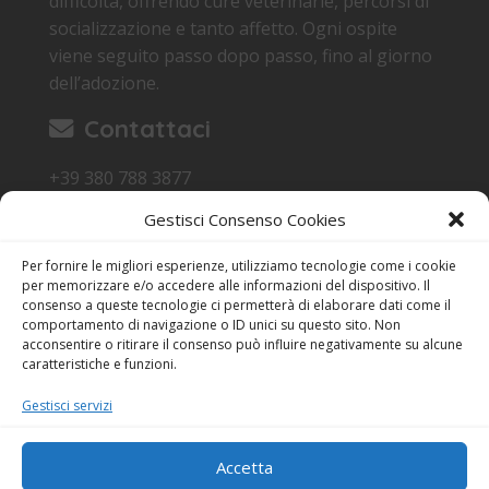
difficoltà, offrendo cure veterinarie, percorsi di
socializzazione e tanto affetto. Ogni ospite
viene seguito passo dopo passo, fino al giorno
dell’adozione.
Contattaci
+39 380 788 3877
canile.carbonia@gmail.com
Gestisci Consenso Cookies
Loc. Sa Terredda 09013 Carbonia SU
Per fornire le migliori esperienze, utilizziamo tecnologie come i cookie
Orari di Visita
per memorizzare e/o accedere alle informazioni del dispositivo. Il
consenso a queste tecnologie ci permetterà di elaborare dati come il
17:15 - 18:30
comportamento di navigazione o ID unici su questo sito. Non
acconsentire o ritirare il consenso può influire negativamente su alcune
Anche domenica
caratteristiche e funzioni.
Festività escluse
Gestisci servizi
Dichiarazione sulla Privacy (UE)
Cookie Policy (UE)
Accetta