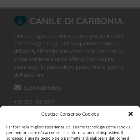
CANILE DI CARBONIA
Diamo a ogni cane una seconda possibilità: dal
1997 accogliamo gli amici a quattro zampe in
difficoltà, offrendo cure veterinarie, percorsi di
socializzazione e tanto affetto. Ogni ospite
viene seguito passo dopo passo, fino al giorno
dell’adozione.
Contattaci
+39 380 788 3877
canile.carbonia@gmail.com
Gestisci Consenso Cookies
Loc. Sa Terredda 09013 Carbonia SU
Per fornire le migliori esperienze, utilizziamo tecnologie come i cookie
Orari di Visita
per memorizzare e/o accedere alle informazioni del dispositivo. Il
consenso a queste tecnologie ci permetterà di elaborare dati come il