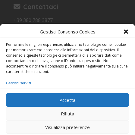
Contattaci
+39 380 788 3877
canile.carbonia@gmail.com
Gestisci Consenso Cookies
Loc. Sa Terredda 09013 Carbonia SU
Per fornire le migliori esperienze, utilizziamo tecnologie come i cookie
Orari di Visita
per memorizzare e/o accedere alle informazioni del dispositivo. Il
consenso a queste tecnologie ci permetterà di elaborare dati come il
17:15 - 18:30
comportamento di navigazione o ID unici su questo sito. Non
acconsentire o ritirare il consenso può influire negativamente su alcune
Anche domenica
caratteristiche e funzioni.
Festività escluse
Gestisci servizi
Dichiarazione sulla Privacy (UE)
Cookie Policy (UE)
Accetta
Rifiuta
© 2026
Canile di Carbonia - Lega Nazionale
Visualizza preferenze
per la Difesa del Cane
| Tutti i diritti sono