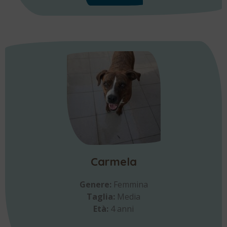
Carmela
Genere:
Femmina
Taglia:
Media
Età:
4 anni